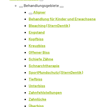
Ebene öffnen
Behandlungsgebiete
Ebene zurück
Ebene öffnen
Aligner
Ebene zurück
Behandlung für Kinder und Erwachsene
Bleaching (SternDentik)
Engstand
Kopfbiss
Kreuzbiss
Offener Biss
Schiefe Zähne
Schnarchtherapie
SportMundschutz (SternDentik)
Tiefbiss
Unterbiss
Zahnfehlstellungen
Zahnlücke
Überbiss