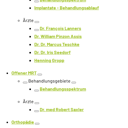
Ebene zurück
Implantate - Behandlungsablauf
Ärzte
Ebene öffnen
Dr. François Lanners
Ebene zurück
Dr. William Pinzon Assis
Dr. Dr. Marcus Teschke
Dr. Dr. Iris Seedorf
Henning Gropp
Offener MRT
Ebene öffnen
Behandlungsgebiete
Ebene zurück
Ebene öffnen
Behandlungsspektrum
Ebene zurück
Ärzte
Ebene öffnen
Dr. med Robert Saxler
Ebene zurück
Orthopädie
Ebene öffnen