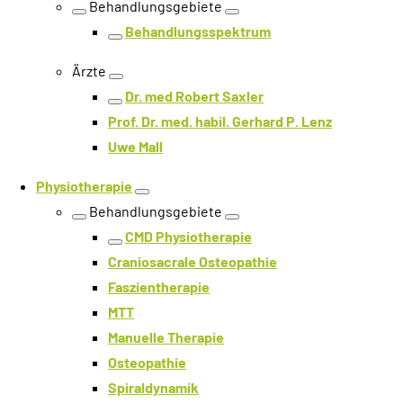
Behandlungsgebiete
Ebene zurück
Ebene öffnen
Behandlungsspektrum
Ebene zurück
Ärzte
Ebene öffnen
Dr. med Robert Saxler
Ebene zurück
Prof. Dr. med. habil. Gerhard P. Lenz
Uwe Mall
Physiotherapie
Ebene öffnen
Behandlungsgebiete
Ebene zurück
Ebene öffnen
CMD Physiotherapie
Ebene zurück
Craniosacrale Osteopathie
Faszientherapie
MTT
Manuelle Therapie
Osteopathie
Spiraldynamik