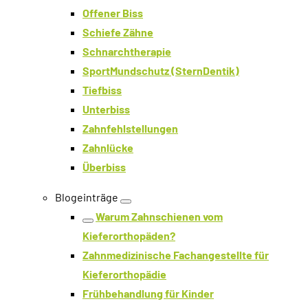
Offener Biss
Schiefe Zähne
Schnarchtherapie
SportMundschutz (SternDentik)
Tiefbiss
Unterbiss
Zahnfehlstellungen
Zahnlücke
Überbiss
Blogeinträge
Ebene öffnen
Warum Zahnschienen vom
Ebene zurück
Kieferorthopäden?
Zahnmedizinische Fachangestellte für
Kieferorthopädie
Frühbehandlung für Kinder