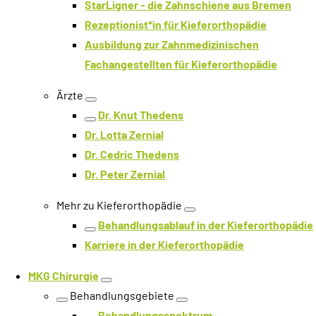
StarLigner - die Zahnschiene aus Bremen
Rezeptionist*in für Kieferorthopädie
Ausbildung zur Zahnmedizinischen
Fachangestellten für Kieferorthopädie
Ärzte
Ebene öffnen
Dr. Knut Thedens
Ebene zurück
Dr. Lotta Zernial
Dr. Cedric Thedens
Dr. Peter Zernial
Mehr zu Kieferorthopädie
Ebene öffnen
Behandlungsablauf in der Kieferorthopädie
Ebene zurück
Karriere in der Kieferorthopädie
MKG Chirurgie
Ebene öffnen
Behandlungsgebiete
Ebene zurück
Ebene öffnen
Behandlungsspektrum