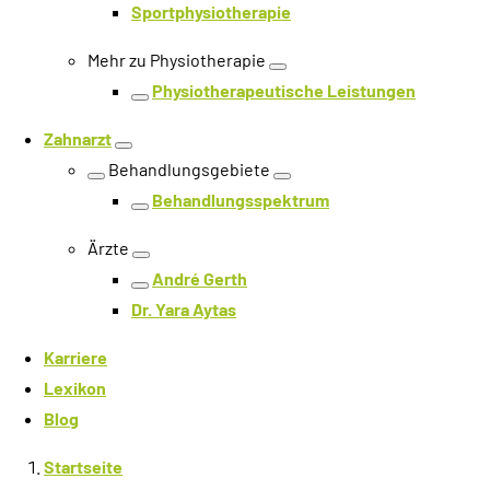
Sportphysiotherapie
Mehr zu Physiotherapie
Ebene öffnen
Physiotherapeutische Leistungen
Ebene zurück
Zahnarzt
Ebene öffnen
Behandlungsgebiete
Ebene zurück
Ebene öffnen
Behandlungsspektrum
Ebene zurück
Ärzte
Ebene öffnen
André Gerth
Ebene zurück
Dr. Yara Aytas
Karriere
Lexikon
Blog
Startseite