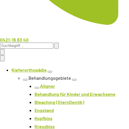
0421-16 83 40
Kieferorthopädie
Ebene öffnen
Behandlungsgebiete
Ebene zurück
Ebene öffnen
Aligner
Ebene zurück
Behandlung für Kinder und Erwachsene
Bleaching (SternDentik)
Engstand
Kopfbiss
Kreuzbiss